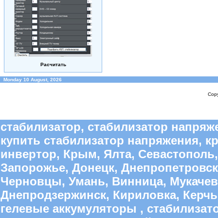
Расчитать
Monday 10 August, 2026
Copy
стабилизатор, стабилизатор напряже
купить стабилизатор напряжения, к
инвертор, Крым, Ялта, Севастополь,
Запорожье, Донецк, Днепропетровск
Черновцы, Умань, Винница, Мукачево
Днепродзержинск, Кириловка, Керчь,
гелевые аккумуляторы , стабилиза