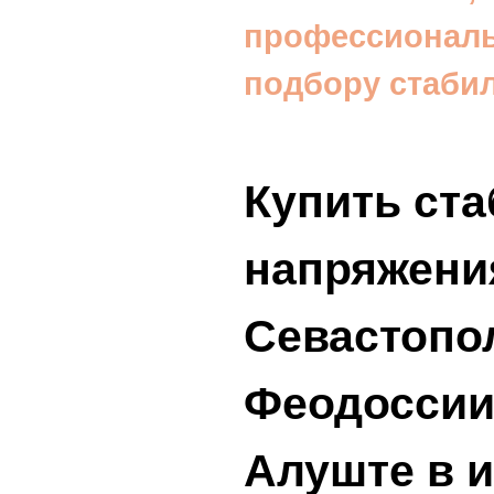
профессиональ
подбору стаби
Купить ст
напряжени
Севастопол
Феодоссии
Алуште в и