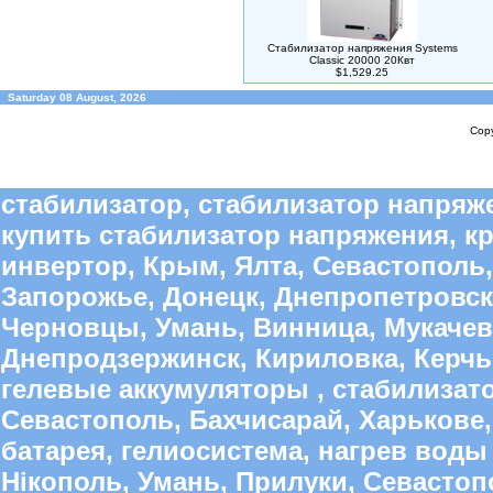
Стабилизатор напряжения Systems
Classic 20000 20Квт
$1,529.25
Saturday 08 August, 2026
Copy
стабилизатор, стабилизатор напряже
купить стабилизатор напряжения, к
инвертор, Крым, Ялта, Севастополь,
Запорожье, Донецк, Днепропетровск
Черновцы, Умань, Винница, Мукачево
Днепродзержинск, Кириловка, Керчь,
гелевые аккумуляторы , стабилиза
Севастополь, Бахчисарай, Харькове,
батарея, гелиосистема, нагрев воды 
Нікополь, Умань, Прилуки, Севастопо