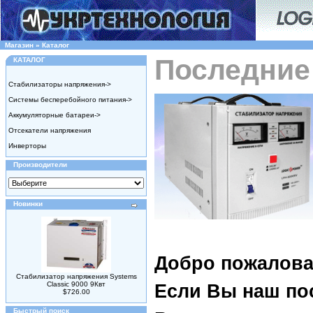
Магазин
»
Каталог
Последние
КАТАЛОГ
Стабилизаторы напряжения->
Системы бесперебойного питания->
Аккумуляторные батареи->
Отсекатели напряжения
Инверторы
Производители
Новинки
Добро пожалов
Стабилизатор напряжения Systems
Classic 9000 9Квт
Если Вы наш по
$726.00
Быстрый поиск