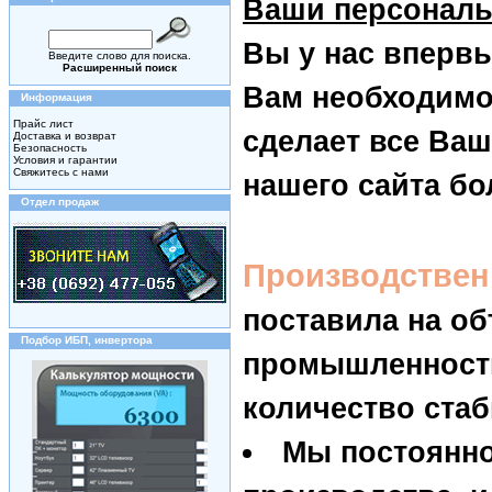
Ваши персонал
Вы у нас впервы
Введите слово для поиска.
Расширенный поиск
Вам необходим
Информация
Прайс лист
сделает все Ва
Доставка и возврат
Безопасность
Условия и гарантии
Свяжитесь с нами
нашего сайта б
Отдел продаж
Производствен
поставила на о
Подбор ИБП, инвертора
промышленности
количество ста
Мы постоянно