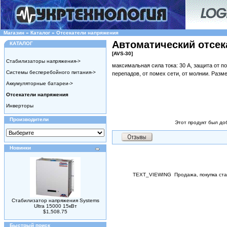
Магазин
»
Каталог
»
Отсекатели напряжения
Автоматический отсек
КАТАЛОГ
[AVS-30]
Стабилизаторы напряжения->
максимальная сила тока: 30 А, защита от п
Системы бесперебойного питания->
перепадов, от помех сети, от молнии. Разме
Аккумуляторные батареи->
Отсекатели напряжения
Инверторы
Производители
Этот продукт был доб
Новинки
TEXT_VIEWING
Продажа, покупка ст
Стабилизатор напряжения Systems
Ultra 15000 15кВт
$1,508.75
Быстрый поиск