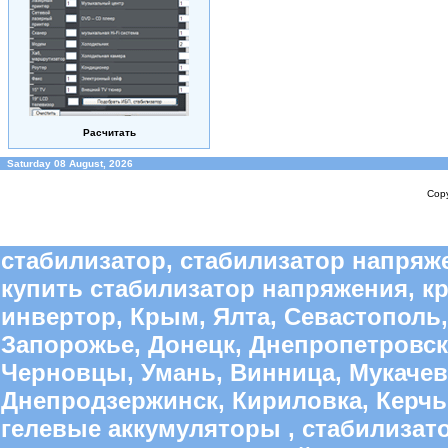
Расчитать
Saturday 08 August, 2026
Copy
стабилизатор, стабилизатор напряже
купить стабилизатор напряжения, к
инвертор, Крым, Ялта, Севастополь,
Запорожье, Донецк, Днепропетровск
Черновцы, Умань, Винница, Мукачево
Днепродзержинск, Кириловка, Керчь,
гелевые аккумуляторы , стабилиза