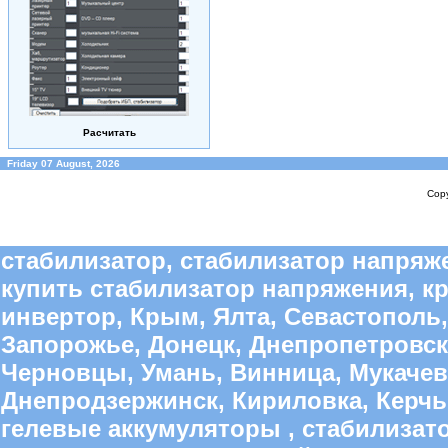
Расчитать
Friday 07 August, 2026
Copy
стабилизатор, стабилизатор напряже
купить стабилизатор напряжения, к
инвертор, Крым, Ялта, Севастополь,
Запорожье, Донецк, Днепропетровск
Черновцы, Умань, Винница, Мукачево
Днепродзержинск, Кириловка, Керчь,
гелевые аккумуляторы , стабилиза