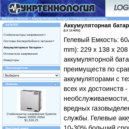
Магазин
»
Каталог
»
Аккумуляторные батареи
»
Гелевые аккумуляторы
Аккумуляторная батар
КАТАЛОГ
[LX 12-60G]
Стабилизаторы напряжения->
Гелевый Емкость: 6
Системы бесперебойного питания->
Аккумуляторные батареи
->
mm): 229 x 138 x 208
Отсекатели напряжения
аккумуляторной бат
Инверторы
преимуществ по сра
Производители
аккумуляторами с т
Новинки
всех их достоинств -
необслуживаемости,
вредных газовыделен
Стабилизатор напряжения Systems
службы. Гелевые ак
Classic 20000 20Квт
$1,529.25
10-30% больший сро
Быстрый поиск