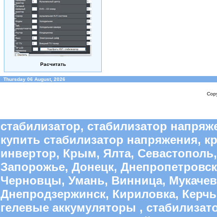
Расчитать
Thursday 06 August, 2026
Copy
стабилизатор, стабилизатор напряже
купить стабилизатор напряжения, к
инвертор, Крым, Ялта, Севастополь,
Запорожье, Донецк, Днепропетровск
Черновцы, Умань, Винница, Мукачево
Днепродзержинск, Кириловка, Керчь,
гелевые аккумуляторы , стабилиза