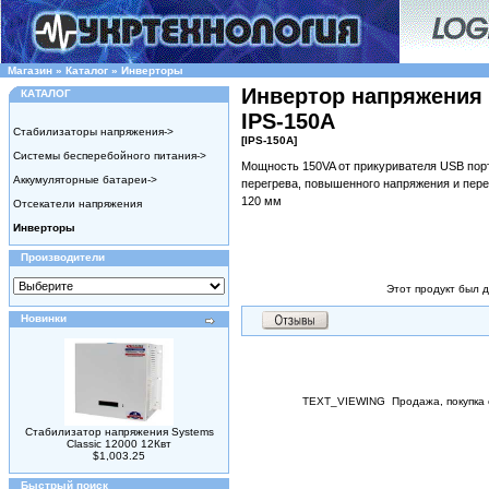
Магазин
»
Каталог
»
Инверторы
Инвертор напряжения 1
КАТАЛОГ
IPS-150A
Стабилизаторы напряжения->
[IPS-150A]
Системы бесперебойного питания->
Мощность 150VA от прикуривателя USB порт 
Аккумуляторные батареи->
перегрева, повышенного напряжения и перег
120 мм
Отсекатели напряжения
Инверторы
Производители
Этот продукт был 
Новинки
TEXT_VIEWING
Продажа, покупка
Стабилизатор напряжения Systems
Classic 12000 12Квт
$1,003.25
Быстрый поиск