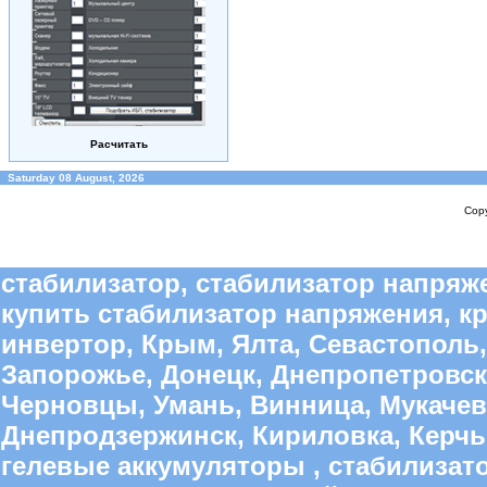
Расчитать
Saturday 08 August, 2026
Copy
стабилизатор, стабилизатор напряже
купить стабилизатор напряжения, к
инвертор, Крым, Ялта, Севастополь,
Запорожье, Донецк, Днепропетровск
Черновцы, Умань, Винница, Мукачево
Днепродзержинск, Кириловка, Керчь,
гелевые аккумуляторы , стабилиза