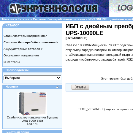
Магазин
»
Каталог
»
Системы бесперебойного питания
»
ИБП ONLINE c двойным прео
ИБП с двойным преобр
КАТАЛОГ
UPS-10000LE
Стабилизаторы напряжения->
[UPS-10000LE]
Системы бесперебойного питания
->
On-Line 10000VA Мощность 7000Вт подключ
Аккумуляторные батареи->
отдельно) зарядка батареи 10 Ампер микр
стабилизации напряжения холодный старт за
Отсекатели напряжения
разряда и избыточного заряда батарей, RS
Инверторы
Производители
Этот продукт был доб
Новинки
TEXT_VIEWING
Продажа, покупка ст
Стабилизатор напряжения Systems
Ultra 5000 5кВт
$737.50
Быстрый поиск