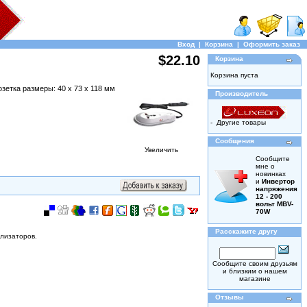
Вход
|
Корзина
|
Оформить заказ
$22.10
Корзина
Корзина пуста
зетка размеры: 40 х 73 х 118 мм
Производитель
-
Другие товары
Сообщения
Увеличить
Сообщите
мне о
новинках
и
Инвертор
напряжения
12 - 200
вольт MBV-
70W
Расскажите другу
илизаторов.
Сообщите своим друзьям
и близким о нашем
магазине
Отзывы