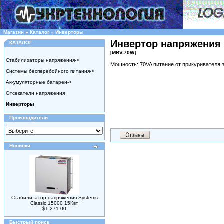
Магазин
»
Каталог
»
Инверторы
Инвертор напряжения 
КАТАЛОГ
[MBV-70W]
Стабилизаторы напряжения->
Мощность: 70VA питание от прикуривателя 
Системы бесперебойного питания->
Аккумуляторные батареи->
Отсекатели напряжения
Инверторы
Производители
Новинки
Стабилизатор напряжения Systems
Classic 15000 15Квт
$1,271.00
Быстрый поиск