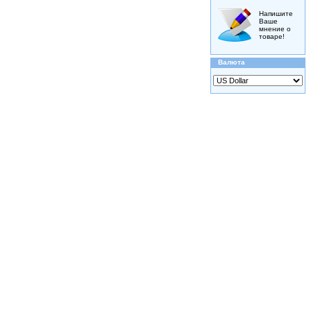
Напишите
Ваше
мнение о
товаре!
Валюта