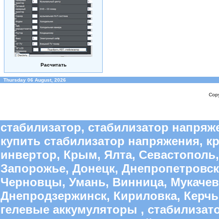
Расчитать
Thursday 06 August, 2026
Copy
стабилизатор, стабилизатор напряже
купить стабилизатор напряжения, к
инвертор, Крым, Ялта, Севастополь,
Запорожье, Донецк, Днепропетровск
Черновцы, Умань, Винница, Мукачево
Днепродзержинск, Кириловка, Керчь,
гелевые аккумуляторы , стабилиза