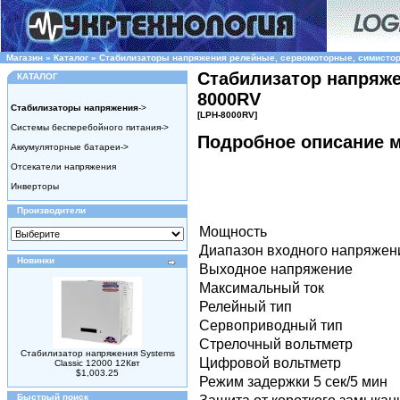
Магазин
»
Каталог
»
Стабилизаторы напряжения релейные, сервомоторные, симисто
Стабилизатор напряже
КАТАЛОГ
8000RV
Стабилизаторы напряжения
->
[LPH-8000RV]
Системы бесперебойного питания->
Подробное описание 
Аккумуляторные батареи->
Отсекатели напряжения
Инверторы
Производители
Мощность
Диапазон входного напряжен
Новинки
Выходное напряжение
Максимальный ток
Релейный тип
Сервоприводный тип
Стрелочный вольтметр
Стабилизатор напряжения Systems
Цифровой вольтметр
Classic 12000 12Квт
$1,003.25
Режим задержки 5 сек/5 мин
Быстрый поиск