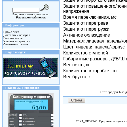
Защита от короткого замыкан
Защита от повышенного/пон
напряжения
Введите слово для поиска.
Время переключения, мс
Расширенный поиск
Защита от перегрева
Информация
Защита от перегрузки
Прайс лист
Активное охлаждение
Доставка и возврат
Безопасность
Материал: лицевая панель/ко
Условия и гарантии
Свяжитесь с нами
Цвет: лицевая панель/корпус
Отдел продаж
Количество ступеней
Габаритные размеры, Д*В*Ш
Вес нетто, кг
Количество в коробке, шт
Вес брутто, кг
Подбор ИБП, инвертора
Этот продукт был д
TEXT_VIEWING
Продажа, покупка с