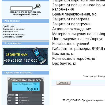
Защита от короткого замыкан
Защита от повышенного/пон
напряжения
Введите слово для поиска.
Время переключения, мс
Расширенный поиск
Защита от перегрева
Информация
Защита от перегрузки
Прайс лист
Активное охлаждение
Доставка и возврат
Безопасность
Материал: лицевая панель/ко
Условия и гарантии
Свяжитесь с нами
Цвет: лицевая панель/корпус
Отдел продаж
Количество ступеней
Габаритные размеры, Д*В*Ш
Вес нетто, кг
Количество в коробке, шт
Вес брутто, кг
Подбор ИБП, инвертора
Этот продукт был д
TEXT_VIEWING
Продажа, покупка с