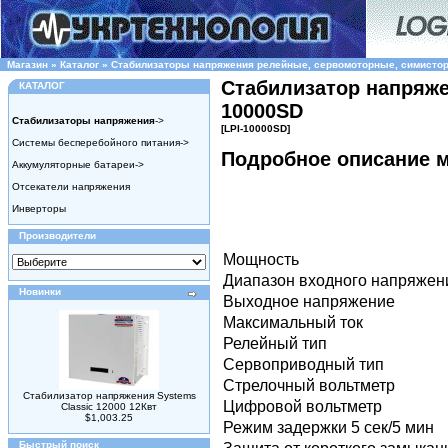
Магазин
»
Каталог
»
Стабилизаторы напряжения релейные, сервомоторные, симисто
Стабилизатор напряже
КАТАЛОГ
10000SD
Стабилизаторы напряжения
->
[LPI-10000SD]
Системы бесперебойного питания->
Подробное описание 
Аккумуляторные батареи->
Отсекатели напряжения
Инверторы
Производители
Мощность
Диапазон входного напряжен
Новинки
Выходное напряжение
Максимальный ток
Релейный тип
Сервоприводный тип
Стрелочный вольтметр
Стабилизатор напряжения Systems
Цифровой вольтметр
Classic 12000 12Квт
$1,003.25
Режим задержки 5 сек/5 мин
Быстрый поиск