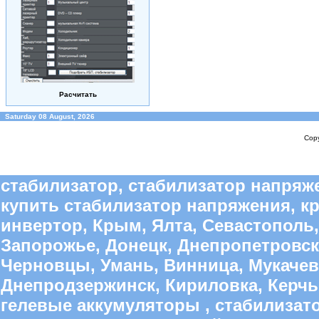
Расчитать
Saturday 08 August, 2026
Copy
стабилизатор, стабилизатор напряже
купить стабилизатор напряжения, к
инвертор, Крым, Ялта, Севастополь,
Запорожье, Донецк, Днепропетровск
Черновцы, Умань, Винница, Мукачево
Днепродзержинск, Кириловка, Керчь,
гелевые аккумуляторы , стабилиза