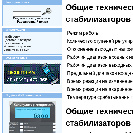
Быстрый поиск
Общие техничес
стабилизаторо
Введите слово для поиска.
Расширенный поиск
Информация
Режим работы
Прайс лист
Доставка и возврат
Количество ступеней регули
Безопасность
Условия и гарантии
Отклонение выходных напря
Свяжитесь с нами
Рабочий диапазон входных 
Отдел продаж
Рабочий диапазон выходных
Предельный диапазон входн
Время реакции на изменени
Время реакции на аварийно
Подбор ИБП, инвертора
Температура срабатывания т
Общие техничес
стабилизаторо