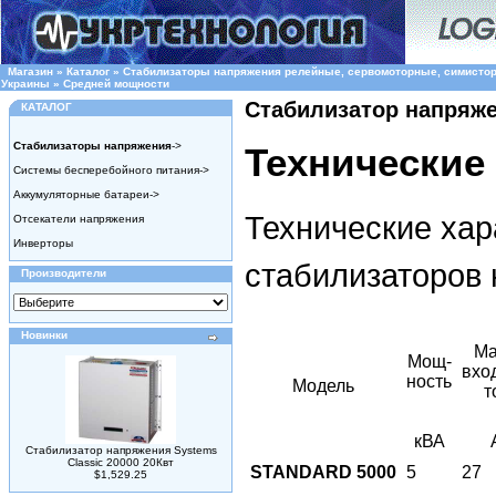
Магазин
»
Каталог
»
Стабилизаторы напряжения релейные, сервомоторные, симисто
Украины
»
Cредней мощности
Cтабилизатор напряжен
КАТАЛОГ
Стабилизаторы напряжения
->
Технические
Системы бесперебойного питания->
Аккумуляторные батареи->
Технические хар
Отсекатели напряжения
Инверторы
стабилизаторов
Производители
Новинки
Ма
Мощ-
вхо
ность
Модель
т
кВА
Стабилизатор напряжения Systems
Classic 20000 20Квт
STANDARD 5000
5
27
$1,529.25