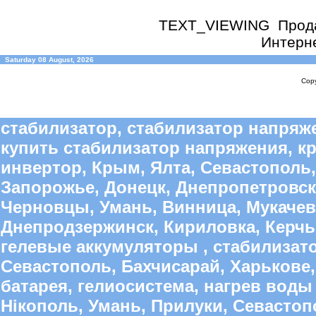
TEXT_VIEWING
Прод
Интерне
Saturday 08 August, 2026
Copy
стабилизатор, стабилизатор напряже
купить стабилизатор напряжения, к
инвертор, Крым, Ялта, Севастополь,
Запорожье, Донецк, Днепропетровск
Черновцы, Умань, Винница, Мукачево
Днепродзержинск, Кириловка, Керчь,
гелевые аккумуляторы , стабилиза
Севастополь, Бахчисарай, Харькове,
батарея, гелиосистема, нагрев воды 
Нікополь, Умань, Прилуки, Севастопо