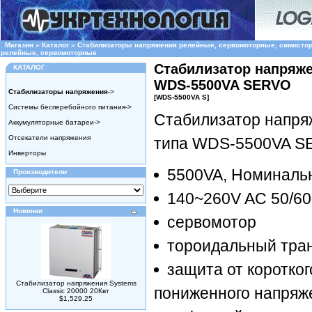
Магазин
»
Каталог
»
Стабилизаторы напряжения релейные, сервомоторные, симисто
релейные, сервомоторные
Стабилизатор напряже
КАТАЛОГ
WDS-5500VA SERVO
Стабилизаторы напряжения
->
[WDS-5500VA S]
Системы бесперебойного питания->
Стабилизатор напря
Аккумуляторные батареи->
Отсекатели напряжения
типа WDS-5500VA 
Инверторы
5500VA, Номиналь
Производители
140~260V AC 50/6
Новинки
сервомотор
тороидальный тра
защита от коротко
Стабилизатор напряжения Systems
пониженного напряж
Classic 20000 20Квт
$1,529.25