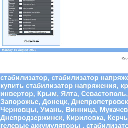
Расчитать
Monday 10 August, 2026
Copy
стабилизатор, стабилизатор напряже
купить стабилизатор напряжения, к
инвертор, Крым, Ялта, Севастополь,
Запорожье, Донецк, Днепропетровск
Черновцы, Умань, Винница, Мукачево
Днепродзержинск, Кириловка, Керчь,
гелевые аккумуляторы , стабилиза