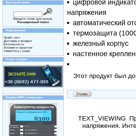
цифровой индикато
Быстрый поиск
напряжения
Введите слово для поиска.
автоматический от
Расширенный поиск
Информация
термозащита (100
Прайс лист
Доставка и возврат
железный корпус
Безопасность
Условия и гарантии
Свяжитесь с нами
настенное крепле
Отдел продаж
Этот продукт был до
Подбор ИБП, инвертора
TEXT_VIEWING
Пр
напряжения. Инте