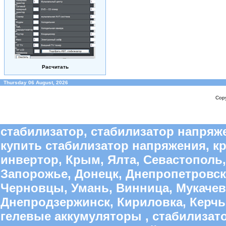
Расчитать
Thursday 06 August, 2026
Copy
стабилизатор, стабилизатор напряже
купить стабилизатор напряжения, к
инвертор, Крым, Ялта, Севастополь,
Запорожье, Донецк, Днепропетровск
Черновцы, Умань, Винница, Мукачево
Днепродзержинск, Кириловка, Керчь,
гелевые аккумуляторы , стабилиза