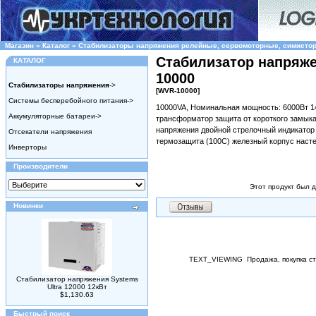
Магазин
»
Каталог
»
Стабилизаторы напряжения релейные, сервомоторные, симисто
Стабилизатор напряже
КАТАЛОГ
10000
Стабилизаторы напряжения
->
[WVR-10000]
Системы бесперебойного питания->
10000VA, Номинальная мощность: 6000Вт 1
Аккумуляторные батареи->
трансформатор защита от короткого замык
напряжения двойной стрелочный индикатор
Отсекатели напряжения
термозащита (100С) железный корпус наст
Инверторы
Производители
Этот продукт был д
Новинки
TEXT_VIEWING
Продажа, покупка с
Стабилизатор напряжения Systems
Ultra 12000 12кВт
$1,130.63
Быстрый поиск