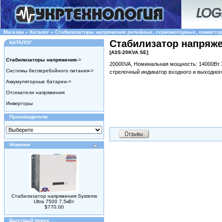
Магазин
»
Каталог
»
Стабилизаторы напряжения релейные, сервомоторные, симисто
Стабилизатор напряж
КАТАЛОГ
[A3S-20KVA SE]
Стабилизаторы напряжения
->
20000VA, Номинальная мощность: 14000Вт 
Системы бесперебойного питания->
стрелочный индикатор входного и выходног
Аккумуляторные батареи->
Отсекатели напряжения
Инверторы
Производители
Новинки
Стабилизатор напряжения Systems
Ultra 7500 7.5кВт
$770.00
Быстрый поиск