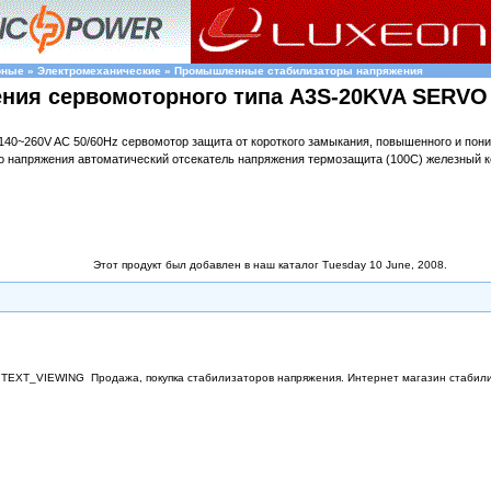
рные
»
Электромеханические
»
Промышленные стабилизаторы напряжения
ения сервомоторного типа A3S-20KVA SERVO
140~260V AC 50/60Hz сервомотор защита от короткого замыкания, повышенного и пон
о напряжения автоматический отсекатель напряжения термозащита (100С) железный к
Этот продукт был добавлен в наш каталог Tuesday 10 June, 2008.
TEXT_VIEWING
Продажа, покупка стабилизаторов напряжения. Интернет магазин стабил