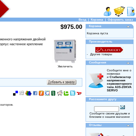
Вход
|
Корзина
|
Оформить заказ
$975.00
Корзина
Корзина пуста
иженного напряжения двойной
Производитель
орпус настенное крепление
-
Другие товары
Сообщения
Увеличить
Сообщите мне о
новинках
и
Стабилизатор
напряжения
сервомоторного
типа A3S-20KVA
SERVO
Расскажите другу
изаторов.
Сообщите своим друзьям и
близким о нашем магазине
Отзывы