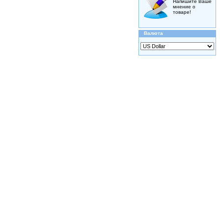
Напишите Ваше
мнение о
товаре!
Валюта