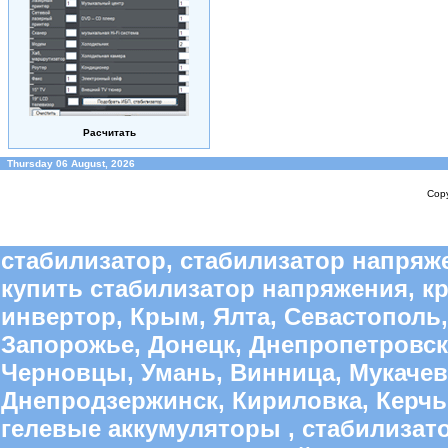
Расчитать
Thursday 06 August, 2026
Copy
стабилизатор, стабилизатор напряже
купить стабилизатор напряжения, к
инвертор, Крым, Ялта, Севастополь,
Запорожье, Донецк, Днепропетровск
Черновцы, Умань, Винница, Мукачево
Днепродзержинск, Кириловка, Керчь,
гелевые аккумуляторы , стабилиза