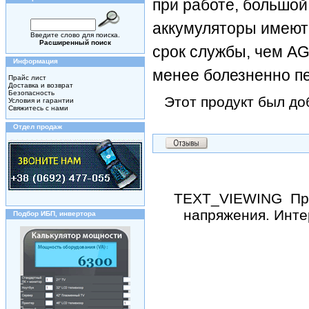
при работе, большой
аккумуляторы имеют
Введите слово для поиска.
Расширенный поиск
срок службы, чем AG
Информация
менее болезненно пе
Прайс лист
Доставка и возврат
Безопасность
Этот продукт был до
Условия и гарантии
Свяжитесь с нами
Отдел продаж
TEXT_VIEWING
Пр
напряжения. Инте
Подбор ИБП, инвертора