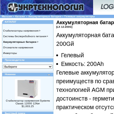
Магазин
»
Каталог
»
Аккумуляторные батареи
»
Гелевые аккумуляторы
Аккумуляторная батар
КАТАЛОГ
[LX 12-200G]
Стабилизаторы напряжения->
Аккумуляторная бата
Системы бесперебойного питания->
Аккумуляторные батареи
->
200Gй
Отсекатели напряжения
Инверторы
Гелевый
Производители
Емкость: 200Ah
Гелевые аккумулято
Новинки
преимуществ по сра
технологией AGM при
достоинств - гермет
Стабилизатор напряжения Systems
Classic 12000 12Квт
практическом отсут
$1,003.25
Быстрый поиск