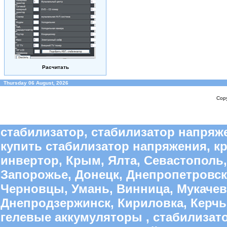
Расчитать
Thursday 06 August, 2026
Copy
стабилизатор, стабилизатор напряже
купить стабилизатор напряжения, к
инвертор, Крым, Ялта, Севастополь,
Запорожье, Донецк, Днепропетровск
Черновцы, Умань, Винница, Мукачево
Днепродзержинск, Кириловка, Керчь,
гелевые аккумуляторы , стабилиза