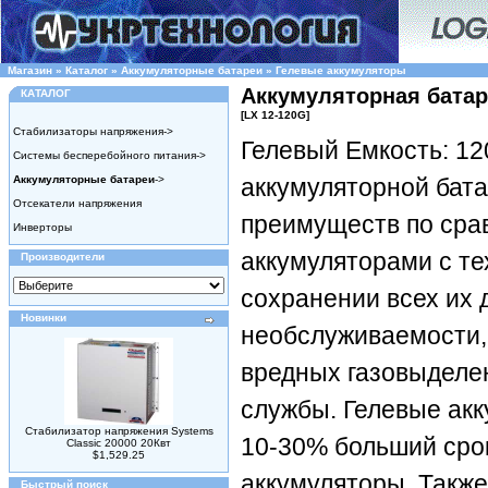
Магазин
»
Каталог
»
Аккумуляторные батареи
»
Гелевые аккумуляторы
Аккумуляторная батар
КАТАЛОГ
[LX 12-120G]
Стабилизаторы напряжения->
Гелевый Емкость: 1
Системы бесперебойного питания->
Аккумуляторные батареи
->
аккумуляторной бат
Отсекатели напряжения
преимуществ по сра
Инверторы
аккумуляторами с т
Производители
сохранении всех их 
Новинки
необслуживаемости,
вредных газовыделен
службы. Гелевые ак
Стабилизатор напряжения Systems
10-30% больший сро
Classic 20000 20Квт
$1,529.25
аккумуляторы. Такж
Быстрый поиск