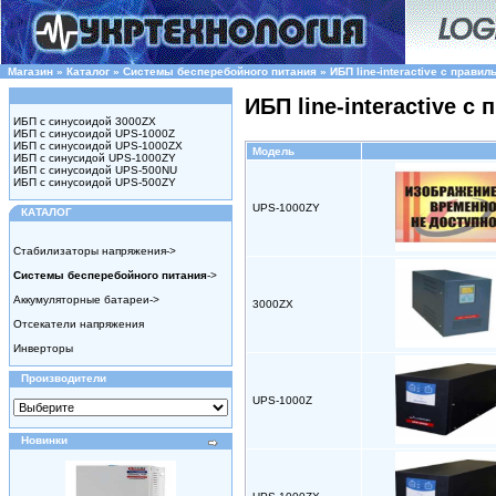
Магазин
»
Каталог
»
Системы бесперебойного питания
»
ИБП line-interactive c правил
ИБП line-interactive c
ИБП с синусоидой 3000ZX
ИБП с синусоидой UPS-1000Z
ИБП с синусоидой UPS-1000ZX
Модель
ИБП с синусидой UPS-1000ZY
ИБП с синусоидой UPS-500NU
ИБП с синусоидой UPS-500ZY
UPS-1000ZY
КАТАЛОГ
Стабилизаторы напряжения->
Системы бесперебойного питания
->
Аккумуляторные батареи->
3000ZX
Отсекатели напряжения
Инверторы
Производители
UPS-1000Z
Новинки