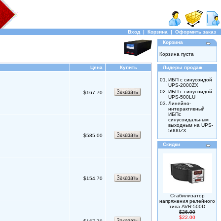
Вход
|
Корзина
|
Оформить заказ
Корзина
Корзина пуста
Цена
Купить
Лидеры продаж
01.
ИБП с синусоидой
UPS-2000ZX
02.
ИБП с синусоидой
$167.70
UPS-500LU
03.
Линейно-
интерактивный
ИБПс
синусоидальным
выходным на UPS-
5000ZX
$585.00
Скидки
$154.70
Стабилизатор
напряжения релейного
типа AVR-500D
$26.00
$22.00