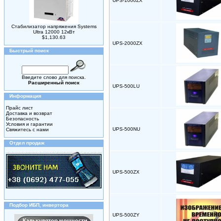
UPS-1000ZX
Стабилизатор напряжения Systems
Ultra 12000 12кВт
$1,130.63
UPS-2000ZX
Быстрый поиск
Введите слово для поиска.
Расширенный поиск
UPS-500LU
Информация
Прайс лист
Доставка и возврат
Безопасность
Условия и гарантии
UPS-500NU
Свяжитесь с нами
Отдел продаж
UPS-500ZX
Подбор ИБП, инвертора
UPS-500ZY