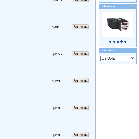
$167.70
Отзывы
$481.00
..
Валюта
$115.70
$123.50
$110.50
$110.50