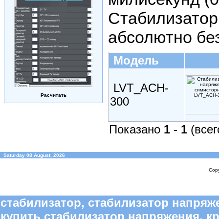
Стабилизатор
абсолютно бе
Модель
LVT_ACH-
Расчитать
300
Показано
1
-
1
(все
Saturday 08 August, 2026
Copy
стабилизатор, стабилизатор напряже
купить стабилизатор напряжения, к