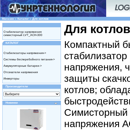
Магазин
»
Каталог
»
Для котлов
Для котло
Стабилизатор напряжения
симисторный LVT_ACH-300
Компактный б
КАТАЛОГ
стабилизатор
Стабилизаторы напряжения->
Системы бесперебойного питания->
напряжения, 
Аккумуляторные батареи->
Отсекатели напряжения
защиты скачк
Инверторы
котлов; облад
Производители
быстродейств
Новинки
Симисторный 
напряжения А