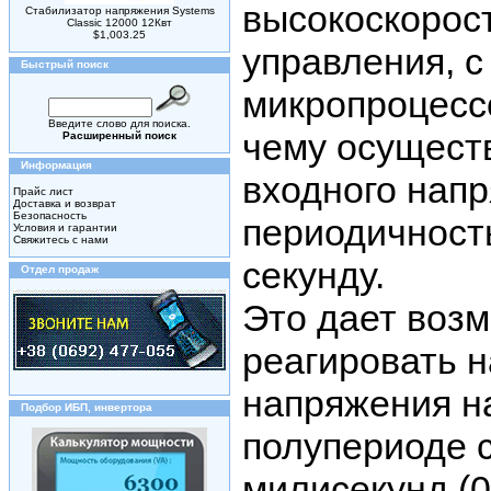
высокоскорос
Стабилизатор напряжения Systems
Classic 12000 12Квт
$1,003.25
управления, с
Быстрый поиск
микропроцессо
Введите слово для поиска.
чему осущест
Расширенный поиск
Информация
входного нап
Прайс лист
Доставка и возврат
Безопасность
периодичность
Условия и гарантии
Свяжитесь с нами
секунду.
Отдел продаж
Это дает воз
реагировать н
напряжения н
Подбор ИБП, инвертора
полупериоде 
милисекунд (0,