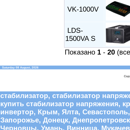
VK-1000V
LDS-
1500VA S
Показано
1
-
20
(вс
Saturday 08 August, 2026
Copy
стабилизатор, стабилизатор напряже
купить стабилизатор напряжения, к
инвертор, Крым, Ялта, Севастополь,
Запорожье, Донецк, Днепропетровск
Черновцы, Умань, Винница, Мукачево