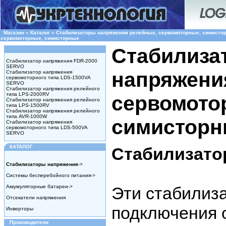
Магазин
»
Каталог
»
Стабилизаторы напряжения релейные, сервомоторные, симисто
сервомоторные, симисторные
Стабилиза
Стабилизатор напряжения FDR-2000
SERVO
напряжени
Стабилизатор напряжения
сервомоторного типа LDS-1500VA
SERVO
Стабилизатор напряжения релейного
типа LPS-2000RV
сервомото
Стабилизатор напряжения релейного
типа LPS-1500RV
Стабилизатор напряжения релейного
типа AVR-1000W
симистор
Стабилизатор напряжения
сервомоторного типа LDS-500VA
SERVO
КАТАЛОГ
Стабилизато
Стабилизаторы напряжения
->
Системы бесперебойного питания->
Аккумуляторные батареи->
Эти стабилиз
Отсекатели напряжения
подключения 
Инверторы
Производители