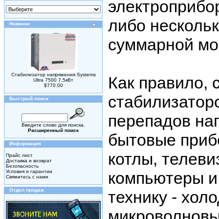
электроприбо
либо нескольк
Новинки
суммарной мо
Стабилизатор напряжения Systems
Как правило, 
Ultra 7500 7.5кВт
$770.00
стабилизатор
Быстрый поиск
перепадов на
Введите слово для поиска.
Расширенный поиск
бытовые приб
Информация
котлы, телеви
Прайс лист
Доставка и возврат
Безопасность
Условия и гарантии
компьютеры и 
Свяжитесь с нами
Отдел продаж
технику - хол
микроволновы