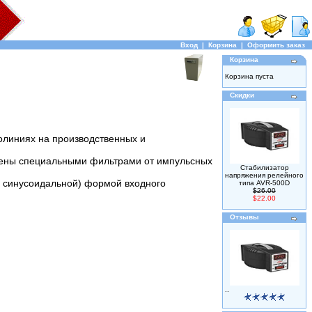
Вход
|
Корзина
|
Оформить заказ
Корзина
Корзина пуста
Скидки
олиниях на производственных и
щены специальными фильтрами от импульсных
Стабилизатор
напряжения релейного
е синусоидальной) формой входного
типа AVR-500D
$26.00
$22.00
Отзывы
..