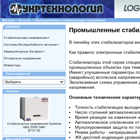
Магазин
»
Каталог
»
Промышленные стабилизаторы напряжения
КАТАЛОГ
Промышленные стаби
Стабилизаторы напряжения->
В линейку этих стабилизаторов в
Системы бесперебойного питания->
Аккумуляторные батареи->
Как правило электронные стабили
Отсекатели напряжения
Стабилизаторы этой серии специ
Инверторы
промышленных объектах при тяже
Имеют улучшенные параметры по 
Производители
(аварийных) всплесков напряжени
Эксклюзивная схема управления д
напряжения.
Новинки
Основные технические характ
Точность стабилизации выходн
Число ступеней автоматическог
Время реакции на изменения н
Автоматическое отключение о
Стабилизатор напряжения Systems
Мультиуровневая защита по то
Ultra 5000 5кВт
$737.50
Режим работы - непрерывный
ЖК-дисплей индикации уровне
Быстрый поиск