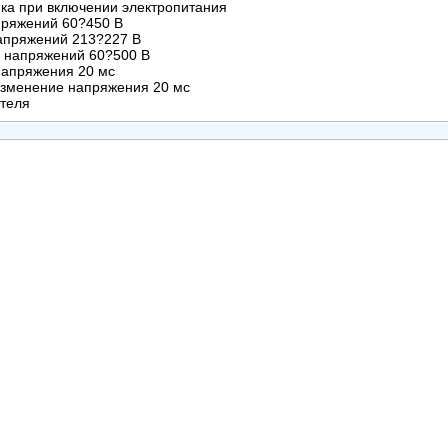
ка при включении электропитания
пряжений 60?450 В
апряжений 213?227 В
 напряжений 60?500 В
напряжения 20 мс
изменение напряжения 20 мс
ителя