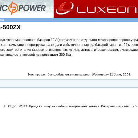
ьно
-500ZX
одключаемая внешняя батарея 12V (поставляется отдельно) микропроцессорное упр
кого замыкания, перегрузки, разряда и избыточного заряда батарей гарантия 24 меся
го электропитания газовых отопительных котлов, автоматических роллет, электродви
ки, мощность которой не превышает 300 Ватт
Этот продукт был добавлен в наш каталог Wednesday 11 June, 2008.
TEXT_VIEWING
Продажа, покупка стабилизаторов напряжения. Интернет магазин стаб