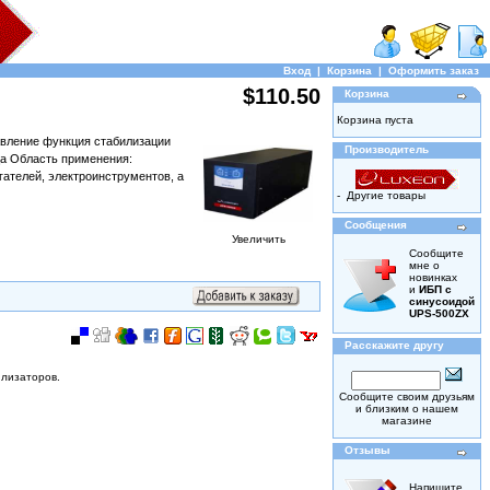
Вход
|
Корзина
|
Оформить заказ
$110.50
Корзина
Корзина пуста
авление функция стабилизации
Производитель
ца Область применения:
гателей, электроинструментов, а
-
Другие товары
Сообщения
Увеличить
Сообщите
мне о
новинках
и
ИБП с
синусоидой
UPS-500ZX
Расскажите другу
илизаторов.
Сообщите своим друзьям
и близким о нашем
магазине
Отзывы
Напишите