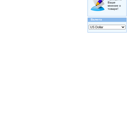
Ваше
мнение о
товаре!
Валюта