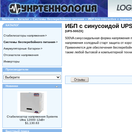
Магазин
»
Каталог
»
Системы бесперебойного питания
»
ИБП line-interactive c правил
ИБП с синусоидой UPS
КАТАЛОГ
[UPS-500ZX]
Стабилизаторы напряжения->
500VA синусоидальная форма напряжения п
Системы бесперебойного питания
->
напряжения холодный старт защита от корот
Применяется для обеспечения бесперебойно
Аккумуляторные батареи->
также любой бытовой и компьютерной техни
Отсекатели напряжения
Инверторы
Производители
Новинки
Стабилизатор напряжения Systems
Ultra 12000 12кВт
$1,130.63
Быстрый поиск