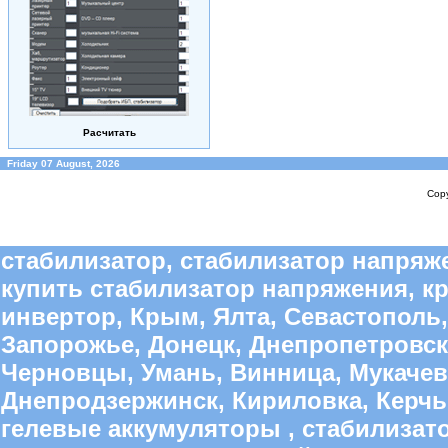
Расчитать
Friday 07 August, 2026
Copy
стабилизатор, стабилизатор напряже
купить стабилизатор напряжения, к
инвертор, Крым, Ялта, Севастополь,
Запорожье, Донецк, Днепропетровск
Черновцы, Умань, Винница, Мукачево
Днепродзержинск, Кириловка, Керчь,
гелевые аккумуляторы , стабилиза