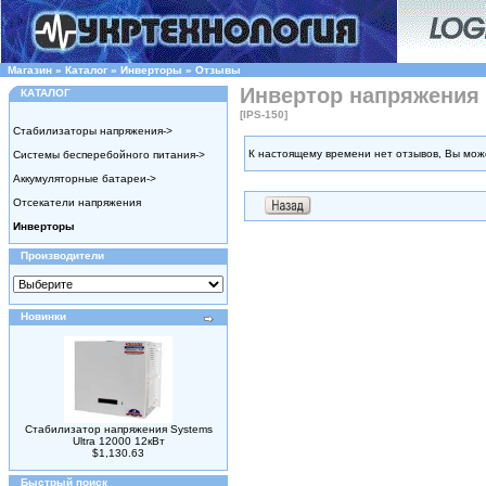
Магазин
»
Каталог
»
Инверторы
»
Отзывы
Инвертор напряжения 1
КАТАЛОГ
[IPS-150]
Стабилизаторы напряжения->
К настоящему времени нет отзывов, Вы мож
Системы бесперебойного питания->
Аккумуляторные батареи->
Отсекатели напряжения
Инверторы
Производители
Новинки
Стабилизатор напряжения Systems
Ultra 12000 12кВт
$1,130.63
Быстрый поиск